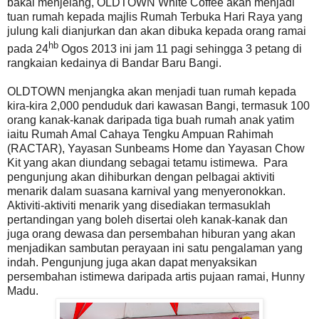
bakal menjelang, OLDTOWN White Coffee akan menjadi
tuan rumah kepada majlis Rumah Terbuka Hari Raya yang
julung kali dianjurkan dan akan dibuka kepada orang ramai
hb
pada 24
Ogos 2013 ini jam 11 pagi sehingga 3 petang di
rangkaian kedainya di Bandar Baru Bangi.
OLDTOWN menjangka akan menjadi tuan rumah kepada
kira-kira 2,000 penduduk dari kawasan Bangi, termasuk 100
orang kanak-kanak daripada tiga buah rumah anak yatim
iaitu Rumah Amal Cahaya Tengku Ampuan Rahimah
(RACTAR), Yayasan Sunbeams Home dan Yayasan Chow
Kit yang akan diundang sebagai tetamu istimewa. Para
pengunjung akan dihiburkan dengan pelbagai aktiviti
menarik dalam suasana karnival yang menyeronokkan.
Aktiviti-aktiviti menarik yang disediakan termasuklah
pertandingan yang boleh disertai oleh kanak-kanak dan
juga orang dewasa dan persembahan hiburan yang akan
menjadikan sambutan perayaan ini satu pengalaman yang
indah. Pengunjung juga akan dapat menyaksikan
persembahan istimewa daripada artis pujaan ramai, Hunny
Madu.