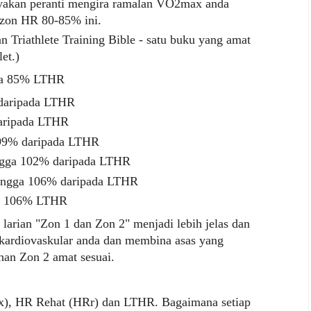
nyakan peranti mengira ramalan VO2max anda
 zon HR 80-85% ini.
n Triathlete Training Bible - satu buku yang amat
let.)
ada 85% LTHR
daripada LTHR
aripada LTHR
99% daripada LTHR
ngga 102% daripada LTHR
hingga 106% daripada LTHR
da 106% LTHR
 larian "Zon 1 dan Zon 2" menjadi lebih jelas dan
kardiovaskular anda dan membina asas yang
ihan Zon 2 amat sesuai.
, HR Rehat (HRr) dan LTHR. Bagaimana setiap