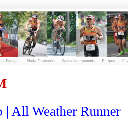
orts Paragon
Shokz Earphones
Sports Achievements
Recipes
Pri
M
| All Weather Runner