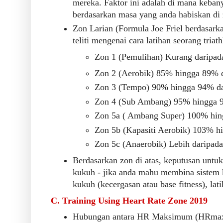
mereka. Faktor ini adalah di mana keba
berdasarkan masa yang anda habiskan di
Zon Larian (Formula Joe Friel berdasarka
teliti mengenai cara latihan seorang triath
Zon 1 (Pemulihan) Kurang darip
Zon 2 (Aerobik) 85% hingga 89% 
Zon 3 (Tempo) 90% hingga 94% d
Zon 4 (Sub Ambang) 95% hingga 
Zon 5a ( Ambang Super) 100% hi
Zon 5b (Kapasiti Aerobik) 103% 
Zon 5c (Anaerobik) Lebih daripa
Berdasarkan zon di atas, keputusan untuk
kukuh - jika anda mahu membina sistem 
kukuh (kecergasan atau base fitness), lat
C. Training Using Heart Rate Zone 2019
Hubungan antara HR Maksimum (HRmax)