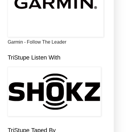
Garmin - Follow The Leader
TriStupe Listen With
TriStupe Taped By